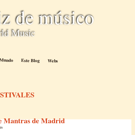
iz de músico
rld Music
l Mundo
Este Blog
Webs
STIVALES
de Mantras de Madrid
in