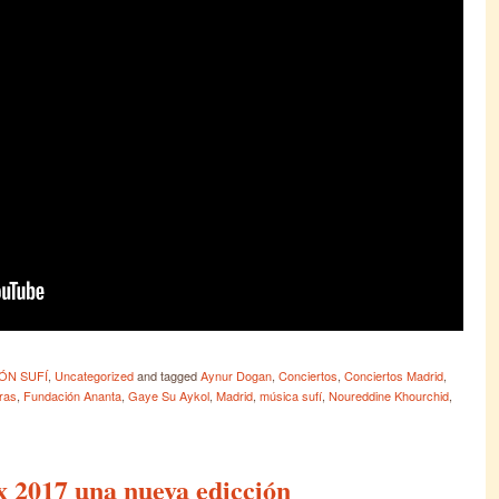
ÓN SUFÍ
,
Uncategorized
and tagged
Aynur Dogan
,
Conciertos
,
Conciertos Madrid
,
ras
,
Fundación Ananta
,
Gaye Su Aykol
,
Madrid
,
música sufí
,
Noureddine Khourchid
,
 2017 una nueva edicción