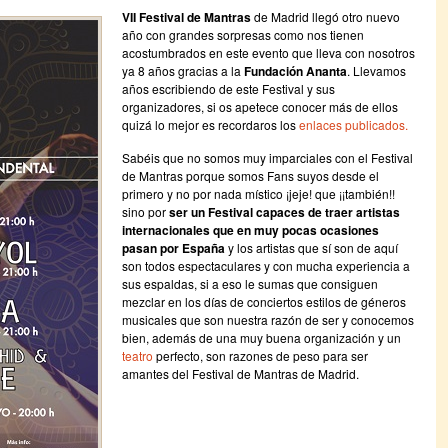
VII Festival de Mantras
de Madrid llegó otro nuevo
año con grandes sorpresas como nos tienen
acostumbrados en este evento que lleva con nosotros
ya 8 años gracias a la
Fundación Ananta
. Llevamos
años escribiendo de este Festival y sus
organizadores, si os apetece conocer más de ellos
quizá lo mejor es recordaros los
enlaces publicados.
Sabéis que no somos muy imparciales con el Festival
de Mantras porque somos Fans suyos desde el
primero y no por nada místico ¡jeje! que ¡¡también!!
sino por
ser un Festival capaces de traer artistas
internacionales que en muy pocas ocasiones
pasan por España
y los artistas que sí son de aquí
son todos espectaculares y con mucha experiencia a
sus espaldas, si a eso le sumas que consiguen
mezclar en los días de conciertos estilos de géneros
musicales que son nuestra razón de ser y conocemos
bien, además de una muy buena organización y un
teatro
perfecto, son razones de peso para ser
amantes del Festival de Mantras de Madrid.