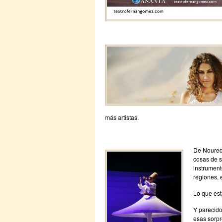
más artistas.
De Noured
cosas de s
instrumen
regiones,
Lo que est
Y parecid
esas sorpr