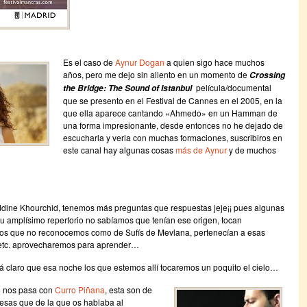
Es el caso de
Aynur Dogan
a quien sigo hace muchos
años, pero me dejo sin aliento en un momento de
Crossing
película/documental
the Bridge: The Sound of Istanbul
que se presento en el Festival de Cannes en el 2005, en la
que ella aparece cantando «Ahmedo» en un Hamman de
una forma impresionante, desde entonces no he dejado de
escucharla y verla con muchas formaciones, suscribiros en
este canal hay algunas cosas
más de Aynur
y de muchos
dine Khourchid, tenemos más preguntas que respuestas jeje¡¡ pues algunas
u amplísimo repertorio no sabíamos que tenían ese origen, tocan
tos que no reconocemos como de Sufís de Mevlana, pertenecían a esas
 etc. aprovecharemos para aprender…
á claro que esa noche los que estemos allí tocaremos un poquito el cielo…
o nos pasa con
Curro Piñana
, esta son de
esas que de la que os hablaba al