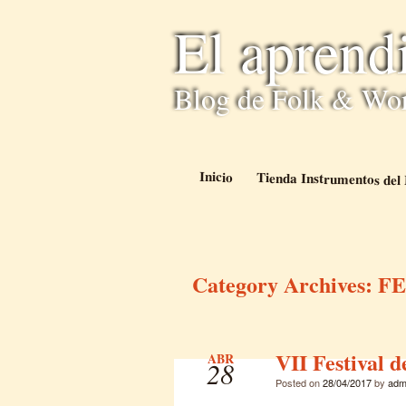
El aprend
Blog de Folk & Wo
Inicio
Tienda Instrumentos de
Category Archives:
FE
VII Festival 
ABR
28
Posted on
28/04/2017
by
adm