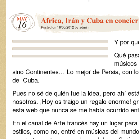
Africa, Irán y Cuba en concie
MAY
16
Posted on
16/05/2012
by
admin
Y por qu
Qué pasa
músicos 
sino Continentes… Lo mejor de Persia, con lo 
de Cuba.
Pues no sé de quién fue la idea, pero ahí est
nosotros. ¡Hoy os traigo un regalo enorme! gr
esta web que nunca se me había ocurrido ent
En el canal de Arte francés hay un lugar para 
estilos, como no, entré en músicas del mund