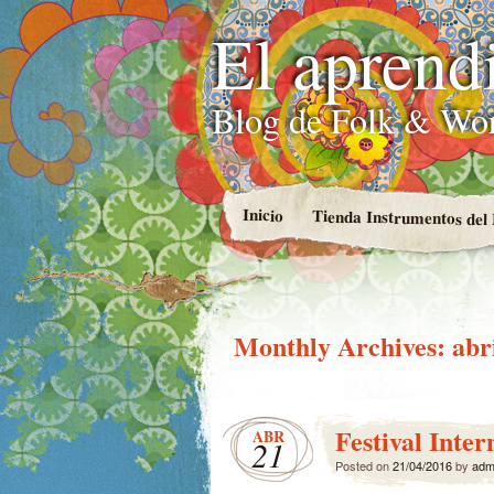
El aprend
Blog de Folk & Wo
Inicio
Tienda Instrumentos de
Monthly Archives:
abr
Festival Inte
ABR
21
Posted on
21/04/2016
by
adm