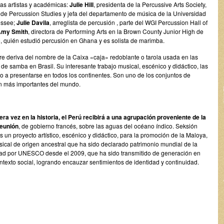
as artistas y académicas:
Julie Hill
, presidenta de la Percussive Arts Society,
a de Percussion Studies y jefa del departamento de música de la Universidad
essee;
Julie Davila
, arreglista de percusión , parte del WGI Percussion Hall of
my Smith
, directora de Performing Arts en la Brown County Junior High de
e, quién estudió percusión en Ghana y es solista de marimba.
e deriva del nombre de la Caixa «caja» redoblante o tarola usada en las
de samba en Brasil. Su interesante trabajo musical, escénico y didáctico, las
o a presentarse en todos los continentes. Son uno de los conjuntos de
n más importantes del mundo.
era vez en la historia, el Perú recibirá a una agrupación proveniente de la
Reunión
, de gobierno francés, sobre las aguas del océano índico. Seksión
 un proyecto artístico, escénico y didáctico, para la promoción de la Maloya,
sical de origen ancestral que ha sido declarado patrimonio mundial de la
d por UNESCO desde el 2009, que ha sido transmitido de generación en
exto social, logrando encauzar sentimientos de identidad y continuidad.