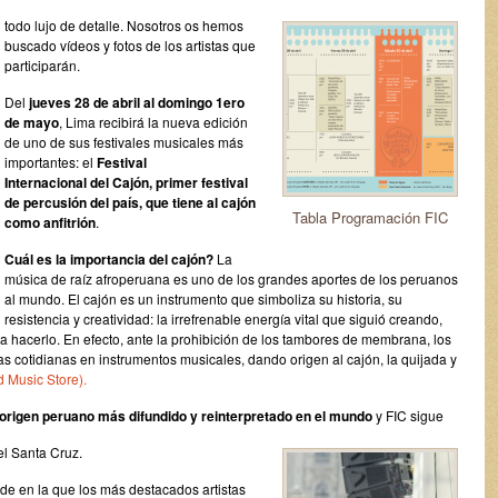
todo lujo de detalle. Nosotros os hemos
buscado vídeos y fotos de los artistas que
participarán.
Del
jueves 28 de abril al domingo 1ero
de mayo
, Lima recibirá la nueva edición
de uno de sus festivales musicales más
importantes: el
Festival
Internacional del Cajón, primer festival
de percusión del país, que tiene al cajón
Tabla Programación FIC
como anfitrión
.
Cuál es la importancia del cajón?
La
música de raíz afroperuana es uno de los grandes aportes de los peruanos
al mundo. El cajón es un instrumento que simboliza su historia, su
resistencia y creatividad: la irrefrenable energía vital que siguió creando,
a hacerlo. En efecto, ante la prohibición de los tambores de membrana, los
s cotidianas en instrumentos musicales, dando origen al cajón, la quijada y
d Music Store).
origen peruano más difundido y reinterpretado en el mundo
y FIC sigue
l Santa Cruz.
ade en la que los más destacados artistas