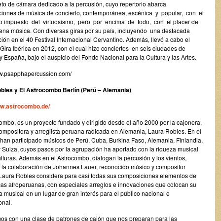
eto de cámara dedicado a la percusión, cuyo repertorio abarca
pciones de música de concierto, contemporánea, escénica y popular, con el
to impuesto del virtuosismo, pero por encima de todo, con el placer de
ena música. Con diversas giras por su país, incluyendo una destacada
ción en el 40 Festival Internacional Cervantino. Además, llevó a cabo el
Gira Ibérica en 2012, con el cual hizo conciertos en seis ciudades de
y España, bajo el auspicio del Fondo Nacional para la Cultura y las Artes.
ww.psapphapercussion.com/
bles y El Astrocombo Berlín (Perú – Alemania)
ww.astrocombo.de/
ombo, es un proyecto fundado y dirigido desde el año 2000 por la cajonera,
compositora y arreglista peruana radicada en Alemania, Laura Robles. En el
 han participado músicos de Perú, Cuba, Burkina Faso, Alemania, Finlandia,
y Suiza, cuyos pasos por la agrupación ha aportado con la riqueza musical
lturas. Además en el Astrocombo, dialogan la percusión y los vientos,
a la colaboración de Johannes Lauer, reconocido músico y compositor
Laura Robles considera para casi todas sus composiciones elementos de
cas afroperuanas, con especiales arreglos e innovaciones que colocan su
 musical en un lugar de gran interés para el público nacional e
onal.
os con una clase de patrones de cajón que nos preparan para las