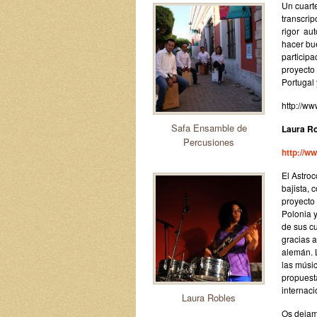
Un cuart
transcri
rigor au
hacer bu
participa
proyecto 
Portugal 
http://w
Safa Ensamble de
Laura Ro
Percusiones
http://w
El Astroc
bajista, 
proyecto
Polonia 
de sus cu
gracias 
alemán. 
las músi
propuesta
internaci
Laura Robles
Os dejam