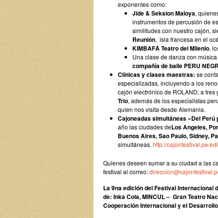
exponentes como:
Jide & Seksion Maloya
, quiene
instrumentos de percusión de es
similitudes con nuestro cajón, si
Reunión
, isla francesa en el oc
KIMBAFÁ Teatro del Milenio
, l
Una clase de danza con música 
compañía de baile PERU NEG
Clínicas y clases maestras:
se cont
especializadas, incluyendo a los re
cajón electrónico de ROLAND; a tres
Trio
, además de los especialistas pe
quien nos visita desde Alemania.
Cajoneadas simultáneas «Del Perú 
año las ciudades de
Los Angeles, Por
Buenos Aires, Sao Paulo, Sidney, Pa
simultáneas.
http://cajonfestival.pe
Quienes deseen sumar a su ciudad a las ca
festival al correo:
direccion@cajonfestival.
La 9na edición del Festival Internacional 
de: Inka Cola, MINCUL – Gran Teatro Naci
Cooperación Internacional y el Desarroll