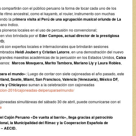
s compartirán con el público peruano la forma de tocar cada uno de los
te ritmo ancestral, como el kayamb, el rouler, instrumento con muchas
endo la p
rimera visita al Perú de una agrupación musical oriunda de La
éano índico.
os pioneros locales en el uso de percusión no convencional;
en vivo brindada por el
Eder Campos, actual director de la prestigiosa
RO;
ará con expertos locales e internacionales que brindarán sesiones
nombrados
Heidi Joubert y Cristian Latorre
, en una demostración del nuevo
 grandes maestras académicas de la percusión en los Estados Unidos,
Caixa
ruanos:
Marcos Mosquera, Marito Tambora, Mariano Liy y Laura Robles
,
para el mundo»
: Luego de contar con siete cajoneadas el año pasado, este
tland, Seatle, Miami, San Francisco, Valencia (Venezuela), México DF,
ris y Chiclayo
se suman a la celebración con cajoneadas
/edicion-2016/cajoneadas-delperuparaelmundo/
joneadas simultáneas del sábado 30 de abril, puede comunicarse con el
pe
del Cajón Peruano «De vuelta al barrio», llega gracias al patrocinio
onal, la Municipalidad del Rímac y la Cooperacion Española de
o – AECID.