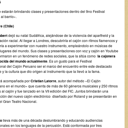
6
e estarán brindando clases y presentaciones dentro del 9no Festival
al barrio».
e (Chile)
ubert
dejó su natal Sudáfrica, alejándose de la violencia del apartheid y la
ación racial. Al llegar a Londres, descubriría el cajón con ritmos flamencos y
ía a experimentar con nuestro instrumento, empleándolo en músicas de
 lugares del mundo. Sus clases y presentaciones con voz y cajón en Youtube
formaron en un fenómeno de redes sociales, que la sitúa como
la cajonera
ocida del mundo actualmente
. Es un gusto para el Festival
ional del Cajón Peruano ser el marco del encuentro entre este destacado
 y la cultura que dio origen al instrumento que la llevó a la fama.
ará acompañada por
Cristian Latorre
, autor del método «El Cajón
ano en el mundo» que cuenta de más de 60 géneros musicales y 250 ritmos
 al cajón y fue lanzado en la VII edición del FIC. Juntos brindarán una
ción del nuevo cajón electrónico diseñado por Roland y se presentarán en
l Gran Teatro Nacional.
ío
lleva más de una década deslumbrando y educando audiencias
onales en los lenguajes de la percusión. Está conformada por tres