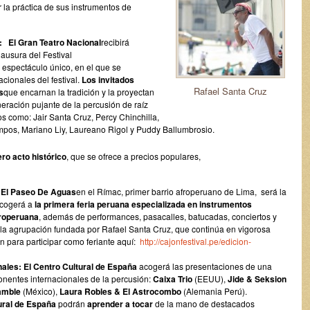
 la práctica de sus instrumentos de
 El Gran Teatro Nacional
recibirá
ausura del Festival
 espectáculo único, en el que se
acionales del festival.
Los invitados
Rafael Santa Cruz
s
que encarnan la tradición y la proyectan
neración pujante de la percusión de raíz
s como: Jair Santa Cruz, Percy Chinchilla,
mpos, Mariano Liy, Laureano Rigol y Puddy Ballumbrosio.
ro acto histórico
, que se ofrece a precios populares,
:
El Paseo De Aguas
en el Rímac, primer barrio afroperuano de Lima, será la
acogerá a
la primera feria peruana especializada en instrumentos
froperuana
, además de performances, pasacalles, batucadas, conciertos y
 la agrupación fundada por Rafael Santa Cruz, que continúa en vigorosa
n para participar como feriante aquí:
http://cajonfestival.pe/edicion-
nales:
El Centro Cultural de España
acogerá las presentaciones de una
nentes internacionales de la percusión:
Caixa Trio
(EEUU),
Jide & Seksion
amble
(México),
Laura Robles & El Astrocombo
(Alemania Perú).
tural de España
podrán
aprender a tocar
de la mano de destacados