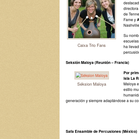
destacad
director
de Tenn
Fame y
A
Nashvill
Su nombr
escuelas 
Caixa Trio Fans
ha llevad
percusió
Seksión Maloya (Reunión – Francia)
Por prim
isla La 
Séksion Maloya
Maloya es
estilo mu
humanida
generación y siempre adaptándose a su cont
Safa Ensamble de Percusiones (México)