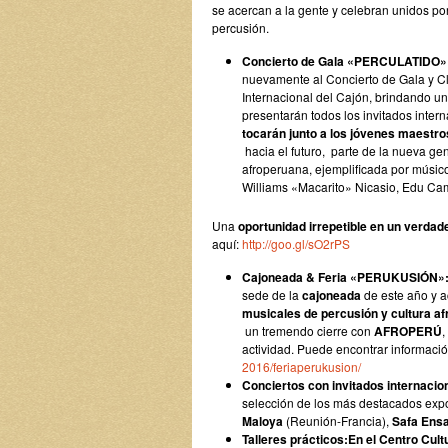
se acercan a la gente y celebran unidos por
percusión.
Concierto de Gala «PERCULATIDO»:
nuevamente al Concierto de Gala y Cl
Internacional del Cajón, brindando un
presentarán todos los invitados intern
tocarán junto a los jóvenes maestro
hacia el futuro, parte de la nueva ge
afroperuana, ejemplificada por músico
Williams «Macarito» Nicasio, Edu Ca
Una
oportunidad irrepetible en un verdade
aquí:
http://goo.gl/sO2rPS
Cajoneada & Feria «PERUKUSIÓN»
sede de la
cajoneada
de este año y 
musicales de percusión y cultura a
un tremendo cierre con
AFROPERÚ
,
actividad. Puede encontrar informació
2016/feriaperukusion/
Conciertos con invitados internacio
selección de los más destacados expo
Maloya
(Reunión-Francia),
Safa Ens
Talleres prácticos:
En el Centro Cul