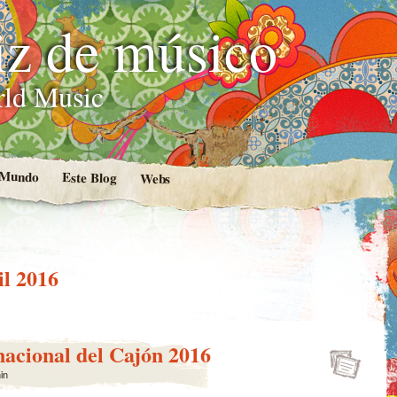
iz de músico
rld Music
l Mundo
Este Blog
Webs
il 2016
rnacional del Cajón 2016
in