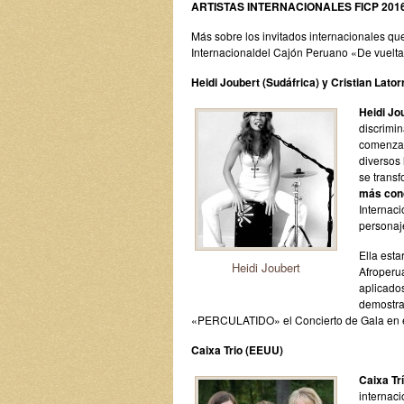
ARTISTAS INTERNACIONALES FICP 201
Más sobre los invitados internacionales qu
Internacionaldel Cajón Peruano «De vuelta 
Heidi Joubert (Sudáfrica) y Cristian Latorr
Heidi Jo
discrimin
comenzar
diversos
se trans
más con
Internac
personaje
Ella est
Heidi Joubert
Afroperu
aplicados
demostra
«PERCULATIDO» el Concierto de Gala en e
Caixa Trio (EEUU)
Caixa Tr
internaci