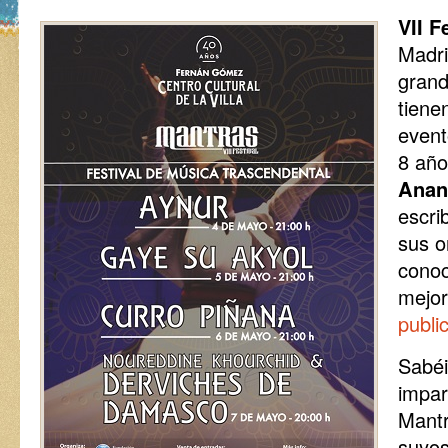
VII F
Madri
grand
tiene
event
8 año
Anan
escri
sus o
conoc
mejor
publi
Sabé
impar
Mant
suyos