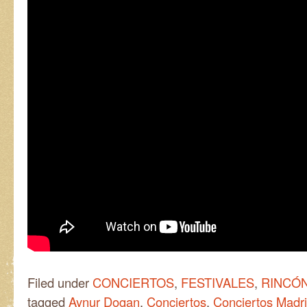
Filed under
CONCIERTOS
,
FESTIVALES
,
RINCÓN
tagged
Aynur Dogan
,
Conciertos
,
Conciertos Madr