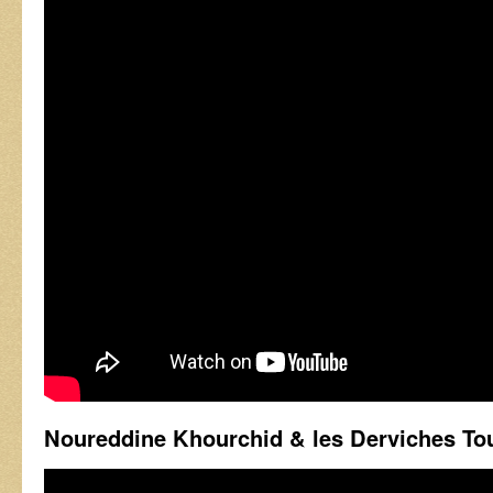
Noureddine Khourchid & les Derviches Tou