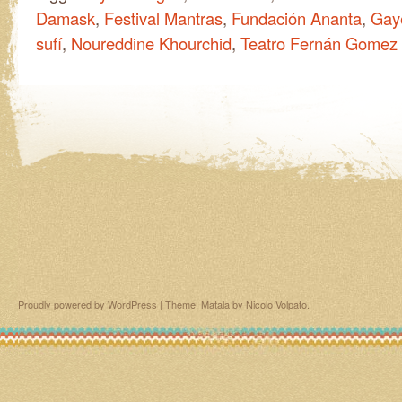
Damask
,
Festival Mantras
,
Fundación Ananta
,
Gay
sufí
,
Noureddine Khourchid
,
Teatro Fernán Gomez
Proudly powered by WordPress
|
Theme: Matala by
Nicolo Volpato
.