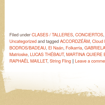
Filed under
CLASES / TALLERES
,
CONCIERTOS
Uncategorized
and tagged
ACCORDZÉÂM
,
Cloud 
BODROS/BADEAU
,
El Naán
,
Folkarria
,
GABRIEL
Matrioske
,
LUCAS THÉBAUT
,
MARTINA QUIERE 
|
RAPHAËL MAILLET
,
String Fling
Leave a comme