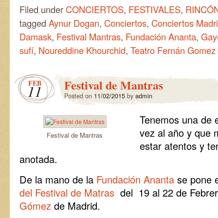
Filed under
CONCIERTOS
,
FESTIVALES
,
RINCÓN
tagged
Aynur Dogan
,
Conciertos
,
Conciertos Madr
Damask
,
Festival Mantras
,
Fundación Ananta
,
Gay
sufí
,
Noureddine Khourchid
,
Teatro Fernán Gomez
Festival de Mantras
FEB
11
Posted on
11/02/2015
by
admin
Tenemos una de e
vez al año y que
Festival de Mantras
estar atentos y te
anotada.
De la mano de la
Fundación Ananta
se pone 
del Festival de Matras
del 19 al 22 de Febre
Gómez
de Madrid.