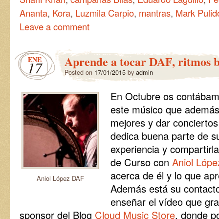
Ananta
,
Kora
,
Luzmila Carpio
,
mantras
,
Mark Pulid
Leave a comment
Aprende a tocar DAF, ritmos b
ENE
17
Posted on
17/01/2015
by
admin
En Octubre os contábam
este músico que además
mejores y dar conciertos
dedica buena parte de s
experiencia y compartirl
de Curso con
Aniol Lópe
acerca de él y lo que ap
Aniol López DAF
Además está su contact
enseñar el vídeo que gra
sponsor del Blog
Cloud Music Store
, donde p