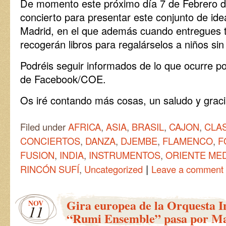
De momento este próximo día 7 de Febrero d
concierto para presentar este conjunto de ide
Madrid, en el que además cuando entregues t
recogerán libros para regalárselos a niños sin
Podréis seguir informados de lo que ocurre por 
de Facebook/COE.
Os iré contando más cosas, un saludo y gracia
Filed under
AFRICA
,
ASIA
,
BRASIL
,
CAJON
,
CLAS
CONCIERTOS
,
DANZA
,
DJEMBE
,
FLAMENCO
,
F
FUSION
,
INDIA
,
INSTRUMENTOS
,
ORIENTE ME
|
RINCÓN SUFÍ
,
Uncategorized
Leave a comment
Gira europea de la Orquesta I
NOV
11
“Rumi Ensemble” pasa por M