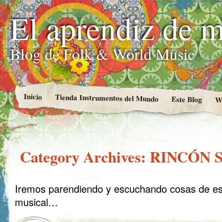
El aprendiz de 
Blog de Folk & World Music
Inicio
Tienda Instrumentos del Mundo
Este Blog
W
Category Archives:
RINCÓN 
Iremos parendiendo y escuchando cosas de esta
musical…