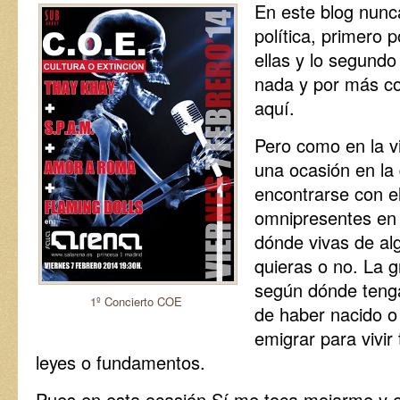
En este blog nunca
política, primero 
ellas y lo segund
nada y por más co
aquí.
Pero como en la v
una ocasión en la 
encontrarse con e
omnipresentes en 
dónde vivas de al
quieras o no. La g
según dónde tenga
1º Concierto COE
de haber nacido o
emigrar para vivir
leyes o fundamentos.
Pues en esta ocasión Sí me toca mojarme y e