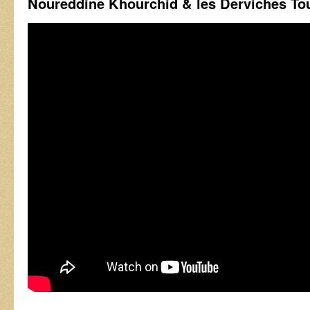
Noureddine Khourchid & les Derviches Tou