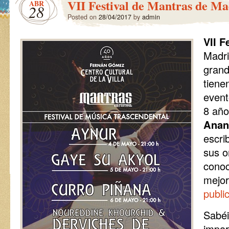
VII Festival de Mantras de Ma
ABR
28
Posted on
28/04/2017
by
admin
VII F
Madri
grand
tiene
event
8 año
Anan
escri
sus o
conoc
mejor
publi
Sabé
impar