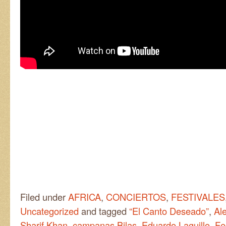
Filed under
AFRICA
,
CONCIERTOS
,
FESTIVALES
Uncategorized
and tagged
“El Canto Deseado”
,
Al
Sharif Khan
,
campanas Bilas
,
Eduardo Laguillo
,
Fe