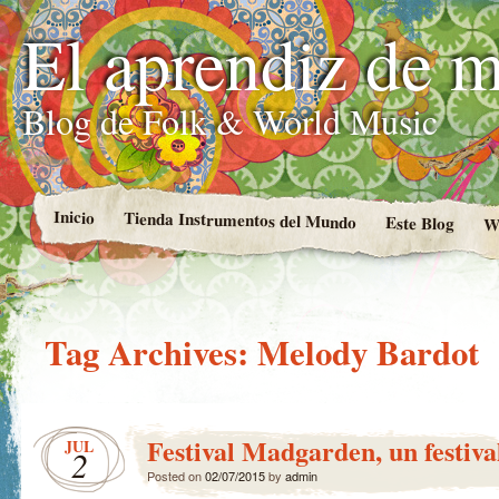
El aprendiz de 
Blog de Folk & World Music
Inicio
Tienda Instrumentos del Mundo
Este Blog
W
Tag Archives:
Melody Bardot
Festival Madgarden, un festiv
JUL
2
Posted on
02/07/2015
by
admin