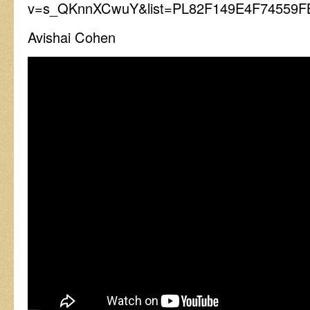
v=s_QKnnXCwuY&list=PL82F149E4F74559F
Avishai Cohen