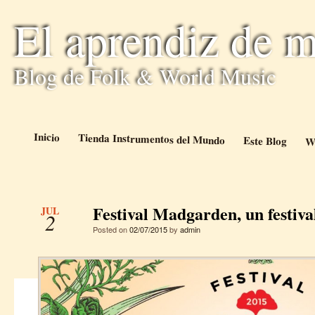
El aprendiz de 
Blog de Folk & World Music
Inicio
Tienda Instrumentos del Mundo
Este Blog
W
Festival Madgarden, un festiv
JUL
2
Posted on
02/07/2015
by
admin