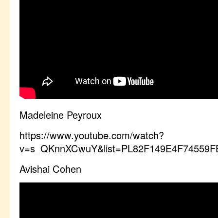
Madeleine Peyroux
https://www.youtube.com/watch?
v=s_QKnnXCwuY&list=PL82F149E4F74559F
Avishai Cohen