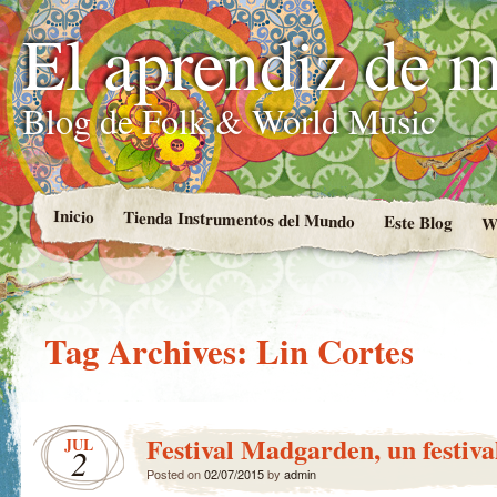
El aprendiz de 
Blog de Folk & World Music
Inicio
Tienda Instrumentos del Mundo
Este Blog
W
Tag Archives:
Lin Cortes
Festival Madgarden, un festiv
JUL
2
Posted on
02/07/2015
by
admin