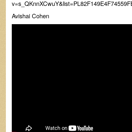
v=s_QKnnXCwuY&list=PL82F149E4F74559F
Avishai Cohen