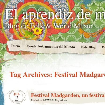
El aprendiz de 
Blog de Folk & World Music
Inicio
Tienda Instrumentos del Mundo
Este Blog
W
Tag Archives:
Festival Madga
Festival Madgarden, un festiv
JUL
2
Posted on
02/07/2015
by
admin