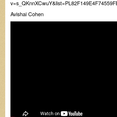
v=s_QKnnXCwuY&list=PL82F149E4F74559F
Avishai Cohen