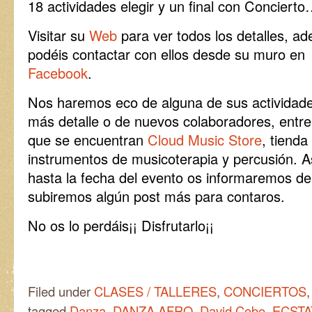
18 actividades elegir y un final con Conciert
Visitar su
Web
para ver todos los detalles, a
podéis contactar con ellos desde su muro en
Facebook
.
Nos haremos eco de alguna de sus actividad
más detalle o de nuevos colaboradores, entre
que se encuentran
Cloud Music Store
, tienda
instrumentos de musicoterapia y percusión. A
hasta la fecha del evento os informaremos de
subiremos algún post más para contaros.
No os lo perdáis¡¡ Disfrutarlo¡¡
Filed under
CLASES / TALLERES
,
CONCIERTOS
tagged
Danza
,
DANZA AFRO
,
David Cobo
,
ECSTA