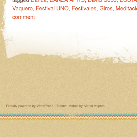
Vaquero
,
Festival UNO
,
Festivales
,
Giros
,
Meditaci
comment
Proudly powered by WordPress
|
Theme: Matala by
Nicolo Volpato
.