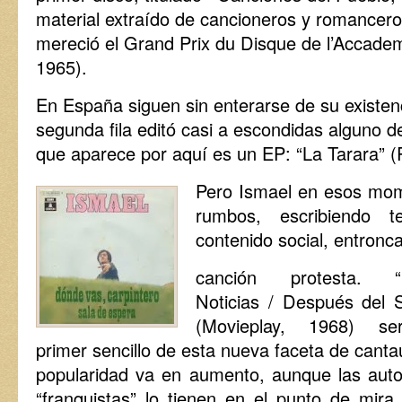
material extraído de cancioneros y romanceros
mereció el Grand Prix du Disque de l’Accadem
1965).
En España siguen sin enterarse de su existenc
segunda fila editó casi a escondidas alguno d
que aparece por aquí es un EP: “La Tarara” (R
Pero Ismael en esos mom
rumbos, escribiendo 
contenido social, entron
canción protesta. “Ú
Noticias / Después del S
(Movieplay, 1968) se
primer sencillo de esta nueva faceta de canta
popularidad va en aumento, aunque las auto
“franquistas” lo tienen en el punto de mira