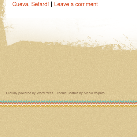
|
Cueva
,
Sefardí
Leave a comment
Proudly powered by WordPress
|
Theme: Matala by
Nicolo Volpato
.