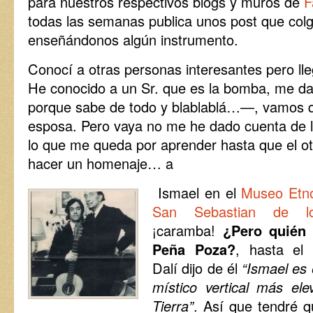
para nuestros respectivos blogs y muros de
F
todas las semanas publica unos post que col
enseñándonos algún instrumento.
Conocí a otras personas interesantes pero ll
He conocido a un Sr. que es la bomba, me da
porque sabe de todo y blablablá…—, vamos qu
esposa. Pero vaya no me he dado cuenta de l
lo que me queda por aprender hasta que el otr
hacer un homenaje… a
Ismael en el
Museo Etno
San Sebastian de l
¡caramba!
¿Pero quién 
Peña Poza?
, hasta el
Dalí dijo de él
“Ismael es 
místico vertical más el
Tierra”
. Así que tendré 