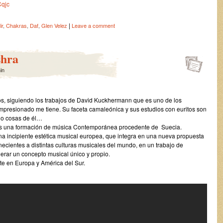
Cqjc
|
ir
,
Chakras
,
Daf
,
Glen Velez
Leave a comment
shra
in
s, siguiendo los trabajos de David Kuckhermann que es uno de los
presionado me tiene. Su faceta camaleónica y sus estudios con euritos son
ndo cosas de él…
es una formación de música Contemporánea procedente de Suecia.
a incipiente estética musical europea, que integra en una nueva propuesta
necientes a distintas culturas musicales del mundo, en un trabajo de
nerar un concepto musical único y propio.
e en Europa y América del Sur.