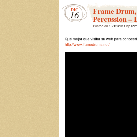
Frame Drum, 
DIC
16
Percussion –
Posted on
16/12/2011
by
adm
Qué mejor que visitar su web para conocer
http://www.framedrums.net/