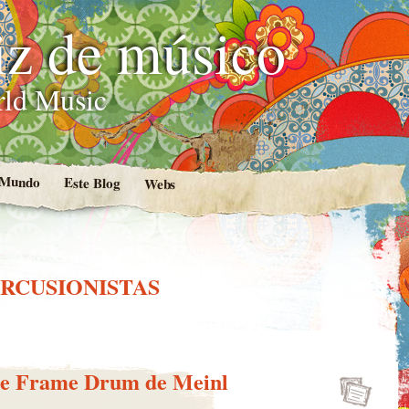
iz de músico
rld Music
l Mundo
Este Blog
Webs
RCUSIONISTAS
e Frame Drum de Meinl