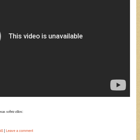
sas sobre ellos:
|
AS
Leave a comment