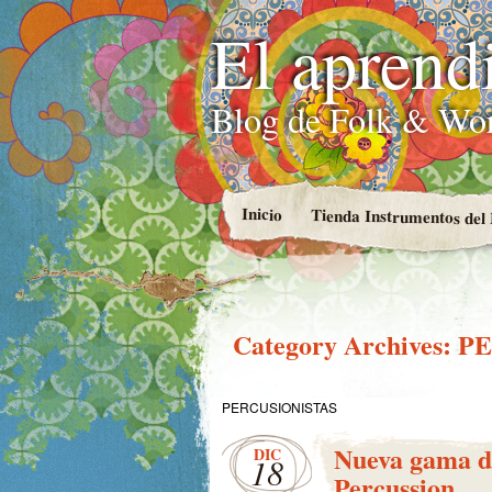
El aprend
Blog de Folk & Wo
Inicio
Tienda Instrumentos de
Category Archives:
PE
PERCUSIONISTAS
Nueva gama d
DIC
18
Percussion