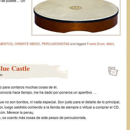
 si se puede… Un
MENTOS
,
ORIENTE MEDIO
,
PERCUSIONISTAS
and tagged
Frame Drum
,
Meinl
,
Blue Castle
in
ero para contaros muchas cosas de él.
conocía hace tiempo, me ha dado por poneros un aperitivo …
 no son bonitos, ni nada especial. Son justo para el detalle de lo principal,
or, luego saldréis corriendo a la tienda de siempre o virtual a comprar el CD.
búm. Merece la pena¡¡
do, os cuento más cosas de este peazo de percusionista.