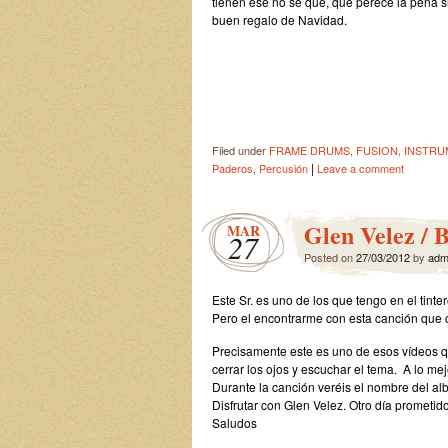
tienen ese no sé qué, que perece la pena
buen regalo de Navidad.
Filed under
FRAME DRUMS
,
FUSION
,
INSTRU
|
Paderos
,
Percusión
Leave a comment
Glen Velez / 
MAR
27
Posted on
27/03/2012
by
adm
Este Sr. es uno de los que tengo en el tint
Pero el encontrarme con esta canción que 
Precisamente este es uno de esos vídeos que
cerrar los ojos y escuchar el tema. A lo mej
Durante la canción veréis el nombre del al
Disfrutar con Glen Velez. Otro día prometi
Saludos