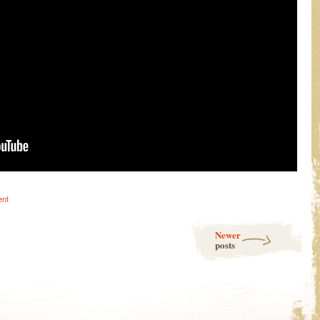
ent
Newer
posts