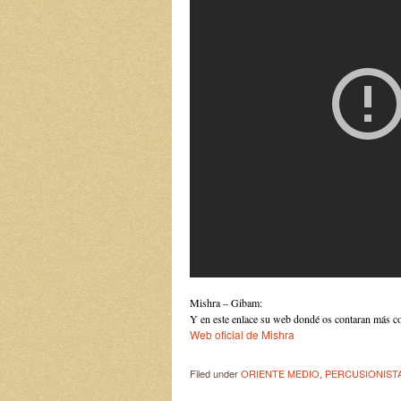
Mishra – Gibam:
Y en este enlace su web dondé os contaran más co
Web oficial de Mishra
Filed under
ORIENTE MEDIO
,
PERCUSIONIST