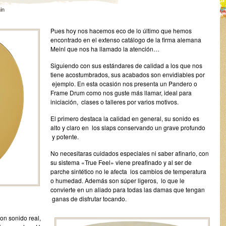
in
Pues hoy nos hacemos eco de lo último que hemos
encontrado en el extenso catálogo de la firma alemana
Meinl que nos ha llamado la atención…
Siguiendo con sus estándares de calidad a los que nos
tiene acostumbrados, sus acabados son envidiables por
ejemplo. En esta ocasión nos presenta un Pandero o
Frame Drum como nos guste más llamar, ideal para
iniciación, clases o talleres por varios motivos.
El primero destaca la calidad en general, su sonido es
alto y claro en los slaps conservando un grave profundo
y potente.
No necesitaras cuidados especiales ni saber afinarlo, con
su sistema «True Feel» viene preafinado y al ser de
parche sintético no le afecta los cambios de temperatura
o humedad. Además son súper ligeros, lo que le
convierte en un aliado para todas las damas que tengan
ganas de disfrutar tocando.
on sonido real,