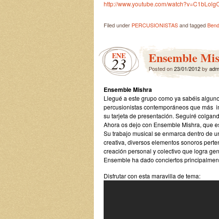
http://www.youtube.com/watch?v=C1bLolg
Filed under
PERCUSIONISTAS
and tagged
Bend
Ensemble Mi
ENE
23
Posted on
23/01/2012
by
adm
Ensemble Mishra
Llegué a este grupo como ya sabéis alguno
percusionistas contemporáneos que más im
su tarjeta de presentación. Seguiré colga
Ahora os dejo con Ensemble Mishra, que 
Su trabajo musical se enmarca dentro de un
creativa, diversos elementos sonoros perte
creación personal y colectivo que logra ge
Ensemble ha dado conciertos principalment
Disfrutar con esta maravilla de tema: